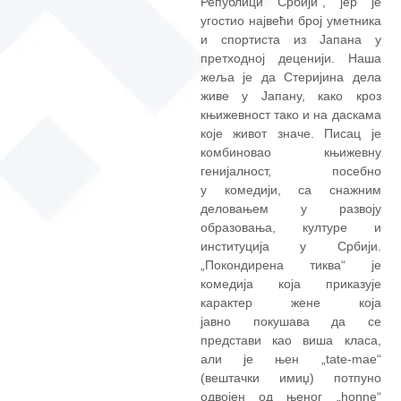
Републици
Србији“, јер је
угостио највећи број уметника
и спортиста из Јапана у
претходној
деценији. Наша
жеља је да Стеријина дела
живе у Јапану, како кроз
књижевност тако и
на даскама
које живот значе. Писац је
комбиновао књижевну
генијалност, посебно
у
комедији, са снажним
деловањем у развоју
образовања, културе и
институција у
Србији.
„Покондирена тиква“ је
комедија која приказује
карактер жене која
јавно
покушава да се
представи као виша класа,
али је њен „tate-mae“
(вештачки имиџ)
потпуно
одвојен од њеног „honne“