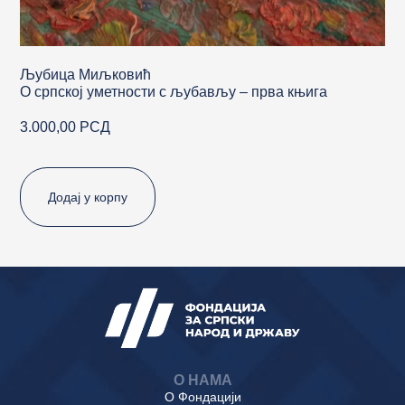
Љубица Миљковић
О српској уметности с љубављу – прва књига
3.000,00
РСД
Додај у корпу
О НАМА
О Фондацији