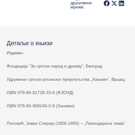
друштвене
мреже:
Детаљи о књизи
Издавач
Фондација “За српски народ и државу”, Београд
Удружење српско-јапанског пријатељства „Ханами“, Вршац
ISBN 978-86-81728-33-8 (ФЗСНД)
ISBN 978-86-908140-0-8 (Ханами)
Поповић, Јован Стерија (1806-1856) – „Покондирена тиква“