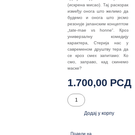
(искрена мисао). Тај раскорак
између онога што
желимо да
будемо и онога што јесмо
резонује јапанским концептом
„tate-mae vs
honne“. Кроз
универзалну комедију
карактера, Стерија нас у
савременом друштву тера
да
се кроз смех запитамо: Ко
смо, заправо, кад скинемо
маске?
1.700,00
РСД
Додај у корпу
Подели на