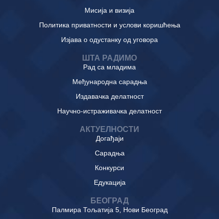
Мисија и визија
Политика приватности и услови коришћења
Изјава о одустанку од уговора
ШТА РАДИМО
Рад са младима
Међународна сарадња
Издавачка делатност
Научно-истраживачка делатност
АКТУЕЛНОСТИ
Догађаји
Сарадња
Конкурси
Едукација
БЕОГРАД
Палмира Тољатија 5, Нови Београд