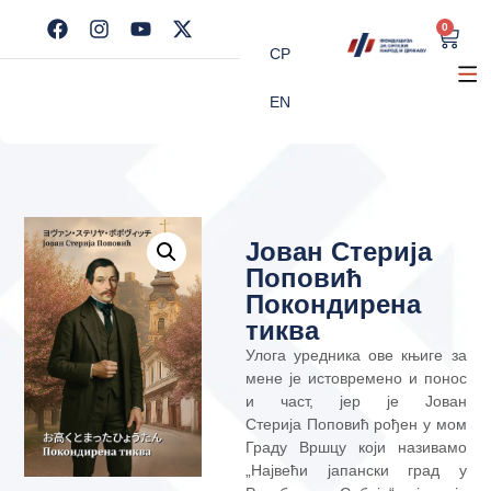
0
СР
EN
Јован Стерија
Поповић
Покондирена
тиква
Улога уредника ове књиге за
мене је истовремено и понос
и част, јер је Јован
Стерија
Поповић рођен у мом
Граду Вршцу који називамо
„Највећи јапански град у