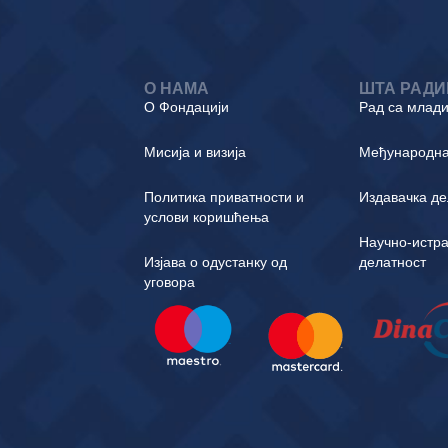
О НАМА
ШТА РАД
О Фондацији
Рад са млад
Мисија и визија
Међународн
Политика приватности и
Издавачка де
услови коришћења
Научно-истр
Изјава о одустанку од
делатност
уговора