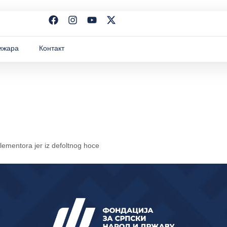
ижара
Контакт
elementora jer iz defoltnog hoce