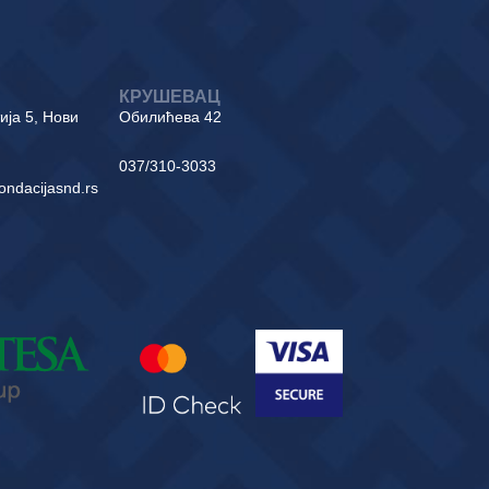
КРУШЕВАЦ
ја 5, Нови
Обилићева 42
037/310-3033
fondacijasnd.rs