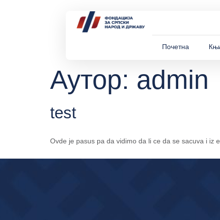
Почетна
Књ
Аутор:
admin
test
Ovde je pasus pa da vidimo da li ce da se sacuva i iz 