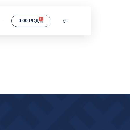
0
0,00
РСД
СР