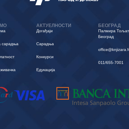
ИМО
АКТУЕЛНОСТИ
БЕОГРАД
има
Догађаји
Палмира Тољати
Београд
а сарадња
Сарадња
office@knjizara.
латност
Конкурси
011/655-7001
аживачка
Едукација